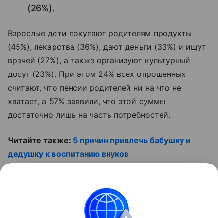
(26%).
Взрослые дети покупают родителям продукты
(45%), лекарства (36%), дают деньги (33%) и ищут
врачей (27%), а также организуют культурный
досуг (23%). При этом 24% всех опрошенных
считают, что пенсии родителей ни на что не
хватает, а 57% заявили, что этой суммы
достаточно лишь на часть потребностей.
Читайте также:
5 причин привлечь бабушку и
дедушку к воспитанию внуков
Смотрите наши видео
Контент недоступен