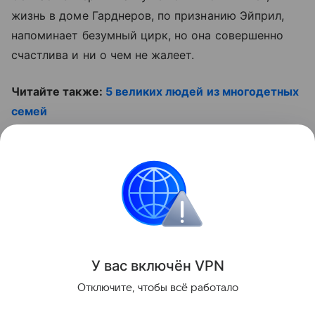
жизнь в доме Гарднеров, по признанию Эйприл,
напоминает безумный цирк, но она совершенно
счастлива и ни о чем не жалеет.
Читайте также:
5 великих людей из многодетных
семей
Смотрите наши видео:
Контент недоступен
Многодетные семьи
У вас включ
ён
V
P
N
Поделиться
Отключите, чтобы всё работало