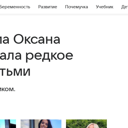
Беременность
Развитие
Почемучка
Учебник
Де
а Оксана
ала редкое
етьми
мком.