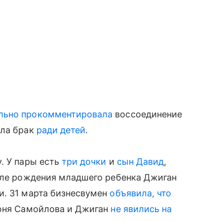
льно прокомментировала
воссоединение
ила брак
ради детей
.
. У пары есть
три дочки
и
сын Давид
,
сле рождения младшего ребенка Джиган
и. 31 марта бизнесвумен
объявила, что
юня Самойлова и Джиган
не явились на