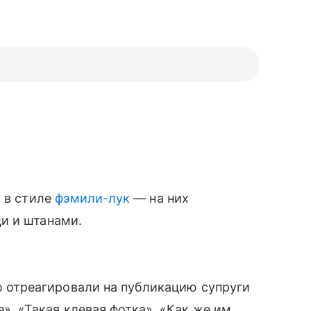
а в стиле
фэмили-лук
— на них
и и штанами.
 отреагировали на публикацию супруги
», «Такая клевая фотка», «Как же им