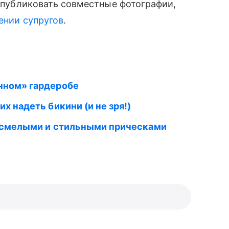
в публиковать совместные фотографии,
ении супругов
.
нном» гардеробе
х надеть бикини (и не зря!)
ми смелыми и стильными прическами