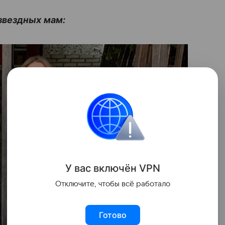
звездных мам:
У вас включ
ён
V
P
N
Отключите, чтобы всё работало
Готово