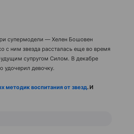
чери супермодели — Хелен Бошовен
о с ним звезда рассталась еще во время
 будущим супругом Силом. В декабре
о удочерил девочку.
ых методик воспитания от звезд
. И