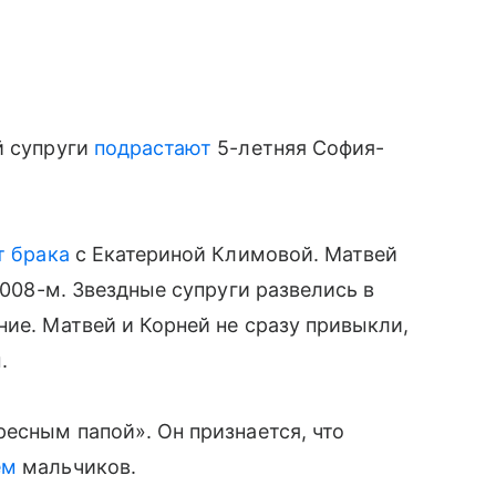
̆ супруги
подрастают
5-летняя София-
т брака
с Екатериной Климовой. Матвей
 2008-м. Звездные супруги развелись в
ие. Матвей и Корней не сразу привыкли,
.
есным папой». Он признается, что
ем
мальчиков.