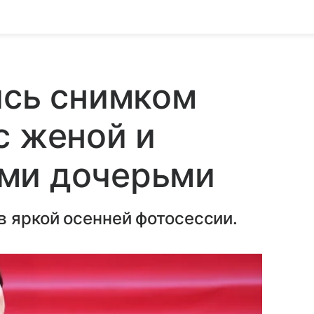
ись снимком
с женой и
ми дочерьми
в яркой осенней фотосессии.