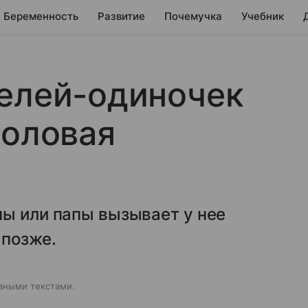
Беременность
Развитие
Почемучка
Учебник
телей-одиночек
половая
мы или папы вызывает у нее
 позже.
зными текстами.