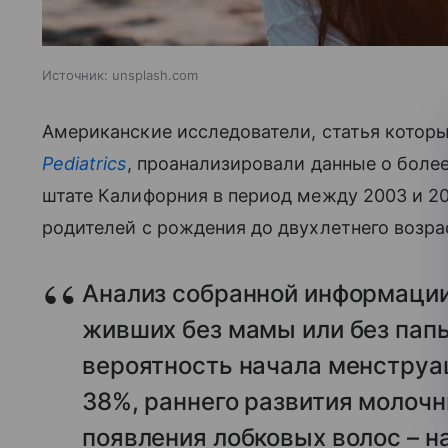
Источник:
unsplash.com
Американские исследователи, статья котор
Pediatrics
, проанализировали данные о боле
штате Калифорния в период между 2003 и 20
родителей с рождения до двухлетнего возрас
Анализ собранной информации 
живших без мамы или без папы
вероятность начала менструац
38%, раннего развития молочн
появления лобковых волос – н