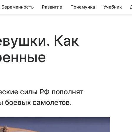
Беременность
Развитие
Почемучка
Учебник
евушки. Как
оенные
еские силы РФ пополнят
ы боевых самолетов.