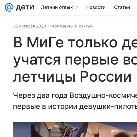
Летний отдых
Новости
Статьи
30 октября 2020
«Аргументы и факты»
В МиГе только д
учатся первые в
летчицы России
Через два года Воздушно-космич
первые в истории девушки-пилот