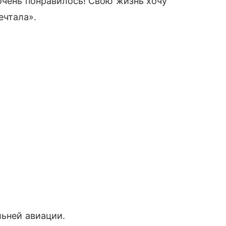
очень понравилось! Свою жизнь хочу
ечтала».
ьней авиации.