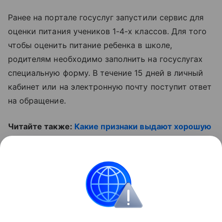
Ранее на портале госуслуг запустили сервис для
оценки питания учеников 1-4-х классов. Для того
чтобы оценить питание ребенка в школе,
родителям необходимо заполнить на госуслугах
специальную форму. В течение 15 дней в личный
кабинет или на электронную почту поступит ответ
на обращение.
Читайте также:
Какие признаки выдают хорошую
школу?
И смотрите полезное видео:
Контент недоступен
Школа