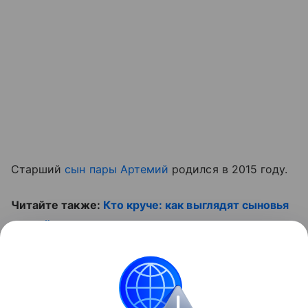
Старший
сын пары Артемий
родился в 2015 году.
Читайте также:
Кто круче: как выглядят сыновья
российских звезд и их голливудские ровесники
.
Не пропустите ролик:
Контент недоступен