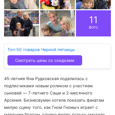
11
фото
Топ-50 товаров Черной пятницы
Смотреть цены со скидками
45-летняя Яна Рудковская поделилась с
подписчиками новым роликом с участием
сыновей — 7-летнего Саши и 2-месячного
Арсения. Бизнесвумен хотела показать фанатам
милую сцену того, как Гном Гномыч играет с
младшим братом, однако видео только смутило