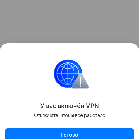
Все о бюджете семьи с детьми
У вас включ
ён
V
P
N
Поделиться
Отключите, чтобы всё работало
Готово