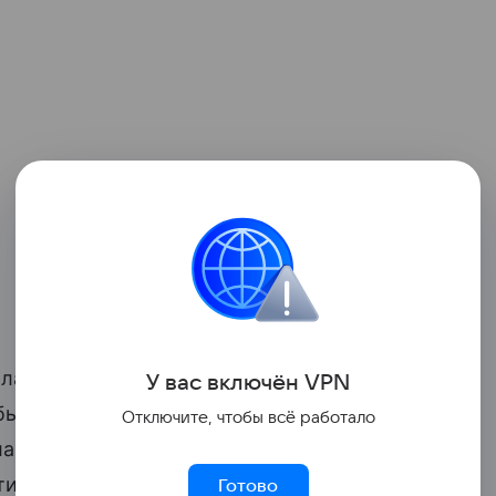
а она, а 12 ноября ее мать. В день
У вас включ
ён
V
P
N
была подключена к аппарату
Отключите, чтобы всё работало
а дать ребенку имя, назвав его Киреем в
нтировать случившееся. Семью
Готово