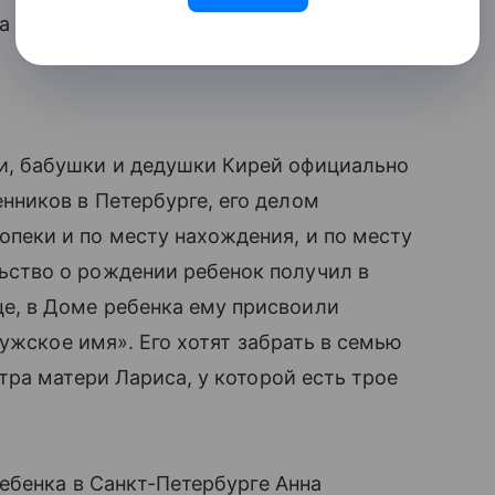
а — этим занимался старший брат отца
и, бабушки и дедушки Кирей официально
енников в Петербурге, его делом
опеки и по месту нахождения, и по месту
ьство о рождении ребенок получил в
це, в Доме ребенка ему присвоили
ужское имя». Его хотят забрать в семью
ра матери Лариса, у которой есть трое
ебенка в Санкт-Петербурге Анна