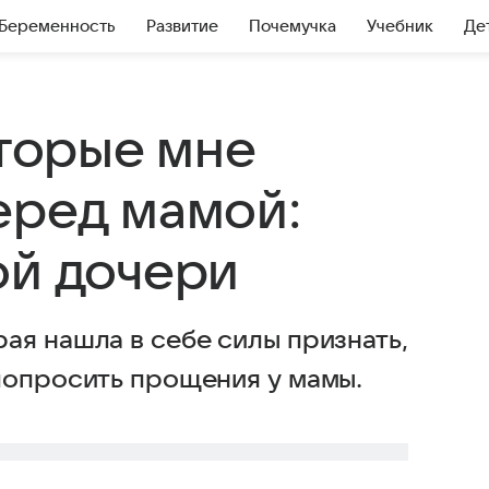
Беременность
Развитие
Почемучка
Учебник
Де
оторые мне
еред мамой:
ой дочери
ая нашла в себе силы признать,
попросить прощения у мамы.