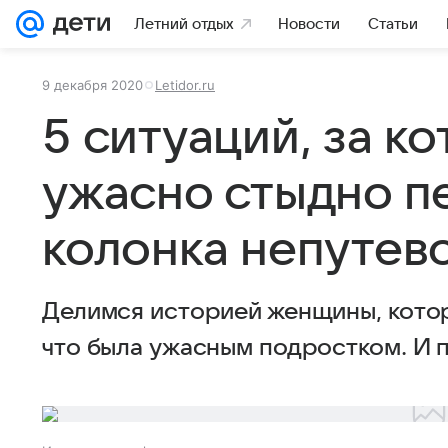
Летний отдых
Новости
Статьи
9 декабря 2020
Letidor.ru
5 ситуаций, за к
ужасно стыдно п
колонка непутев
Делимся историей женщины, котор
что была ужасным подростком. И 