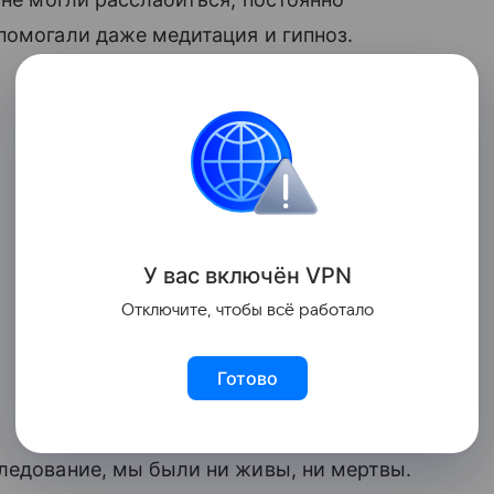
 помогали даже медитация и гипноз.
У вас включ
ён
V
P
N
Отключите, чтобы всё работало
Готово
следование, мы были ни живы, ни мертвы.