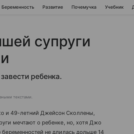
Беременность
Развитие
Почемучка
Учебник
ышей супруги
ми
 завести ребенка.
зными текстами.
 и 49-летний Джейсон Сколлены,
руги мечтают о ребенке, но, хотя Джо
е беременностей не длилась дольше 14