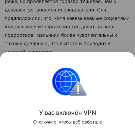
реже, но проявляется гораздо тяжелее, чем у
девушек, установили исследователи. Они
предположили, что, хотя навязываемые соцсетями
«идеальные» изображения тел давят на всех
подростков, мальчики более чувствительны к
такому давлению, что в итоге и приводит к
тяжелой депрессии.
Читайте также:
О чем надо вспомнить, прежде
чем открывать окна весной: 8 правил для
родителей
Психология
У вас включ
ён
V
P
N
Поделиться
Отключите, чтобы всё работало