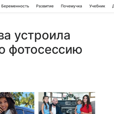
Беременность
Развитие
Почемучка
Учебник
ва устроила
ю фотосессию