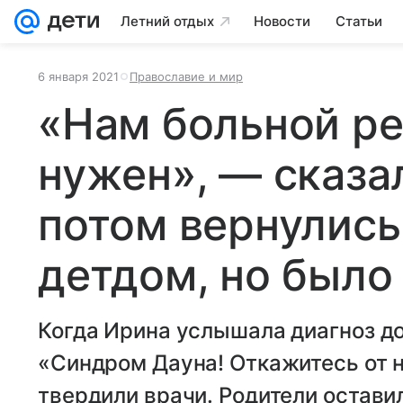
Летний отдых
Новости
Статьи
6 января 2021
Православие и мир
«Нам больной ре
нужен», — сказа
потом вернулись
детдом, но было
Когда Ирина услышала диагноз до
«Синдром Дауна! Откажитесь от н
твердили врачи. Родители остави