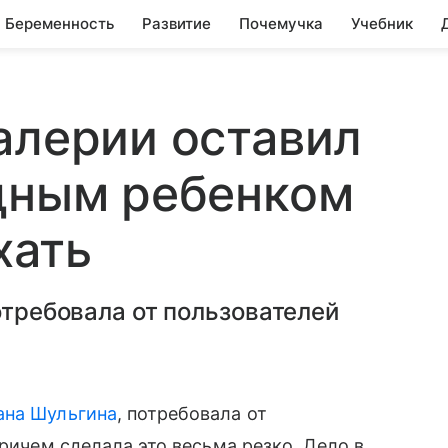
Беременность
Развитие
Почемучка
Учебник
алерии оставил
удным ребенком
хать
отребовала от пользователей
ана Шульгина
, потребовала от
причем сделала это весьма резко. Дело в