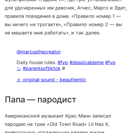
для удочеренных им девочек, Агнес, Марго и Эдит,
правила поведения в доме. «Правило номер 1 —
вы ничего не трогаете», «Правило номер 2 — вы
не мешаете мне работать», и так далее.
@marcusthecreator
Daily house rules.
#fyp
#despicableme
#fyp
シ
#parentsoftiktok
#
♬ original sound - beauthentic
Папа — пародист
Американский музыкант Крис Манн записал
пародию на трек «Old Town Road» Lil Nas X,
превосходно отражающую реалии жизни