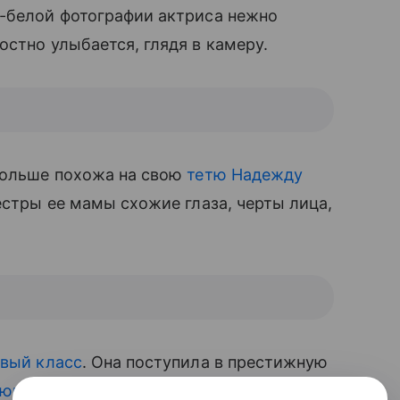
о-белой фотографии актриса нежно
остно улыбается, глядя в камеру.
ольше похожа на свою
тетю Надежду
сестры ее мамы схожие глаза, черты лица,
вый класс
. Она поступила в престижную
юродным братом Ваней
, сыном Надежды