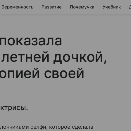
Беременность
Развитие
Почемучка
Учебник
показала
-летней дочкой,
копией своей
актрисы.
клонниками селфи, которое сделала