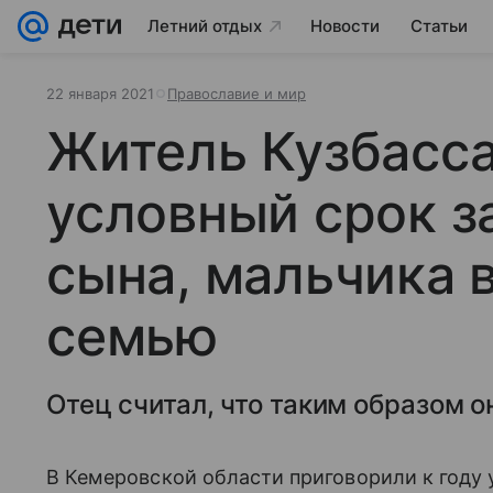
Летний отдых
Новости
Статьи
22 января 2021
Православие и мир
Житель Кузбасса
условный срок з
сына, мальчика 
семью
Отец считал, что таким образом 
В Кемеровской области приговорили к году 