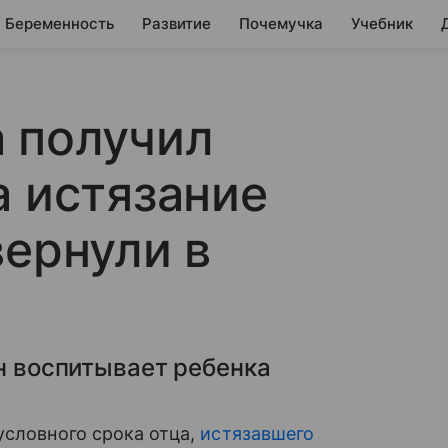
Беременность
Развитие
Почемучка
Учебник
 получил
а истязание
вернули в
он воспитывает ребенка
условного срока отца,
истязавшего