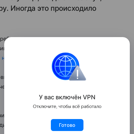
ру. Иногда это происходило
 ребенок заигрался на улице и родители
лицейским, которые нашли мальчика, он
 на цепь
.
овила, что во время совершения
ический характер и общественную
У вас включ
ён
V
P
N
Отключите, чтобы всё работало
чика
помещали в социальное
одителям. Семья поставлена на контроль.
Готово