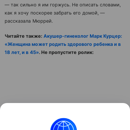
— так сильно я им горжусь. Не описать словами,
как я хочу поскорее забрать его домой, —
рассказала Мюррей.
Читайте также:
Акушер-гинеколог Марк Курцер:
«Женщина может родить здорового ребенка и в
18 лет, и в 45»
. Не пропустите ролик: