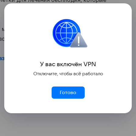
 медицинской практике крайне редко.
о всего около дюжины подобных случаев.
зу после родов? Ответ
. Не пропустите
У вас включ
ён
V
P
N
Отключите, чтобы всё работало
Готово