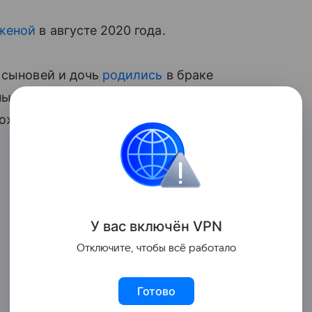
женой
в августе 2020 года.
 сыновей и дочь
родились
в браке
ым. С 2004 года певица замужем за
же есть трое взрослых детей.
У вас включ
ён
V
P
N
Отключите, чтобы всё работало
Готово