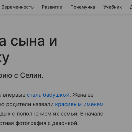
Беременность
Развитие
Почемучка
Учебник
а сына и
ку
фию с Селин.
да впервые
стала бабушкой
. Жена ее
ую родители назвали
красивым именем
дых с пополнением их семьи. В начале
тная фотография с девочкой.