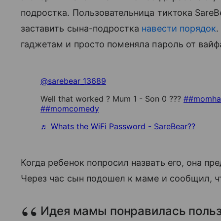
подростка. Пользовательница тиктока SareBe
заставить сына-подростка
навести порядок
гаджетам и просто поменяла пароль от вайф
@sarebear_13689
Well that worked ? Mum 1 - Son 0 ???
##momha
##momcomedy
♬ Whats the WiFi Password - SareBear??
Когда ребенок попросил назвать его, она пр
Через час сын подошел к маме и сообщил, чт
Идея мамы понравилась польз