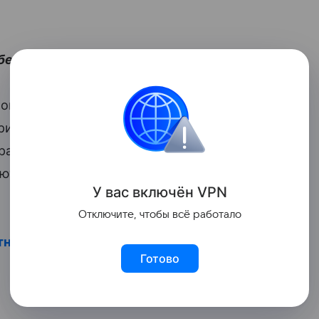
 беременности:
октябрь. У некоторых медсестер
изнаются, что забеременели случайно, и
ь рады, что вынашивают малышей в
ают, поддерживают и подменяют друг
У вас включ
ён
V
P
N
Отключите, чтобы всё работало
тных мам
Готово