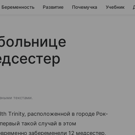
Беременность
Развитие
Почемучка
Учебник
 больнице
едсестер
зными текстами.
h Trinity, расположенной в городе Рок-
первый такой случай в этом
овременно забеременели 12 медсестер,