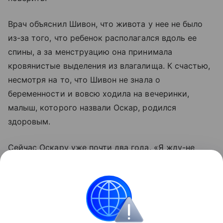
Врач объяснил Шивон, что живота у нее не было
из-за того, что ребенок располагался вдоль ее
спины, а за менструацию она принимала
кровянистые выделения из влагалища. К счастью,
несмотря на то, что Шивон не знала о
беременности и вовсю ходила на вечеринки,
малыш, которого назвали Оскар, родился
здоровым.
Сейчас Оскару уже почти два года. «Я жду-не
дождусь, когда Оскар подрастет и ему можно
будет рассказать историю о его рождении. Он
удивил нас всех. Мама до сих пор говорит: „А я
тебя предупреждала!“», — смеется Шивон.