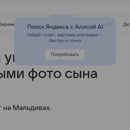
Беременность
Развитие
Почемучка
Учебник
Де
Поиск Яндекса с Алисой AI
Найдёт ответ, картинку или видео —
быстро и точно
н умилил
Попробовать
ыми фото сына
 на Мальдивах.