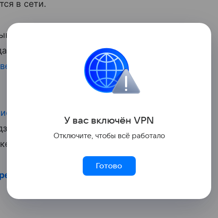
тся в сети.
ын Ксении Собчак и Максима Виторгана.
а. В начале марта 2019-го телезвезда и
звелись
. Экс-супруги сохранили теплые
жиссером
Константином Богомоловым, а
У вас включ
ён
V
P
N
зе. Помимо Платона, у Виторгана есть
Отключите, чтобы всё работало
ке с артисткой Викторией Верберг.
Готово
вредны
. Не пропустите ролик: