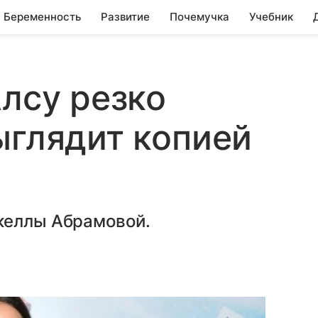
Беременность
Развитие
Почемучка
Учебник
Алсу резко
ыглядит копией
келлы Абрамовой.