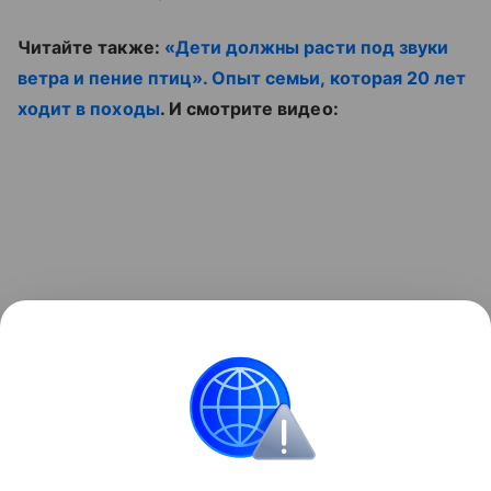
Читайте также:
«Дети должны расти под звуки
ветра и пение птиц». Опыт семьи, которая 20 лет
ходит в походы
. И смотрите видео:
Путешествия с детьми