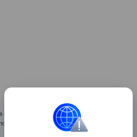
замужем. С 2000 по 2005 год она
по 2018 год — с Джастином Теру. Детей у