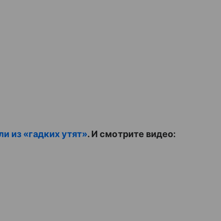
и из «гадких утят»
. И смотрите видео: