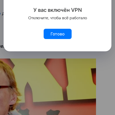
У вас включ
ён
V
P
N
ю
дочери своей близкой подруги и
Отключите, чтобы всё работало
Готово
иемных детей: