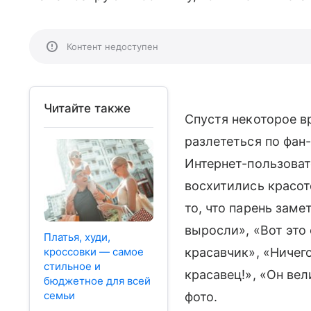
Контент недоступен
Читайте также
Спустя некоторое в
разлететься по фан
Интернет-пользоват
восхитились красот
то, что парень заме
выросли», «Вот это 
Платья, худи,
кроссовки — самое
красавчик», «Ничего
стильное и
красавец!», «Он ве
бюджетное для всей
семьи
фото.