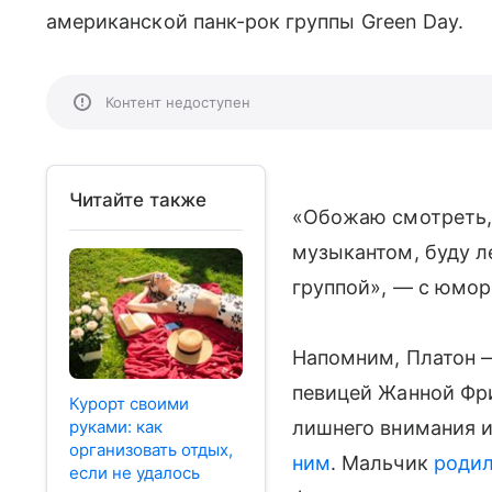
американской панк-рок группы Green Day.
Контент недоступен
Читайте также
«Обожаю смотреть, 
музыкантом, буду ле
группой», — с юмор
Напомним, Платон —
певицей Жанной Фр
Курорт своими
руками: как
лишнего внимания 
организовать отдых,
ним
. Мальчик
роди
если не удалось