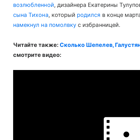
возлюбленной
, дизайнера Екатерины Тулупо
сына Тихона
, который
родился
в конце марта
намекнул на помолвку
с избранницей.
Читайте также:
Сколько Шепелев, Галустян 
смотрите видео: