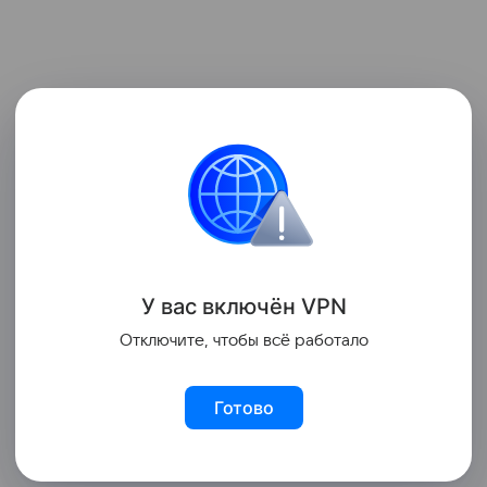
У вас включ
ён
V
P
N
Отключите, чтобы всё работало
Готово