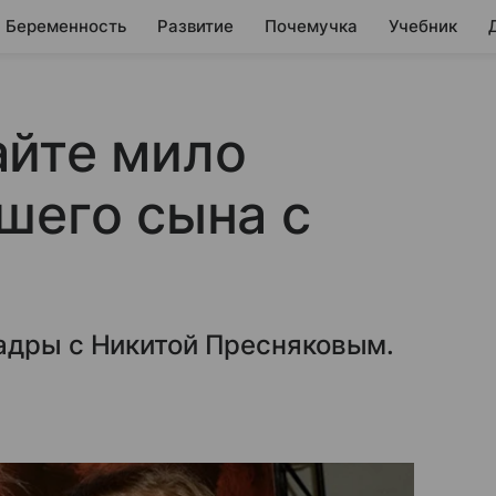
Беременность
Развитие
Почемучка
Учебник
айте мило
шего сына с
адры с Никитой Пресняковым.