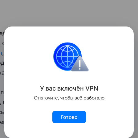
едования, ученые из Университета
, статья которых опубликована в
h
, опросили 188 детей в возрасте от 11 до
одителей. И взрослые, и дети отвечали на
ачества детского ночного сна.
У вас включ
ён
V
P
N
а протяжении двух недель вели дневник
Отключите, чтобы всё работало
, время просыпания, отмечая, как они
сыпания. Дети также надевали перед
Готово
еным следить за качеством их сна.