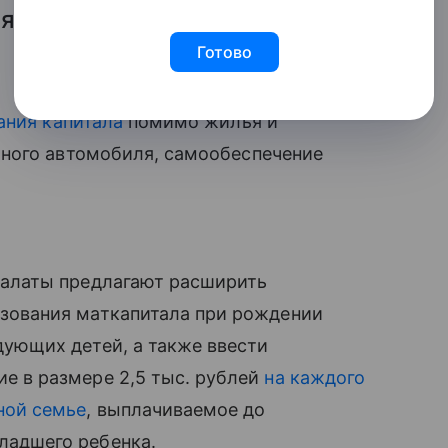
ляемого при рождении трех и
Готово
ания капитала
помимо жилья и
̆ного автомобиля, самообеспечение
палаты предлагают расширить
зования маткапитала при рождении
дующих детей, а также ввести
е в размере 2,5 тыс. рублей
на каждого
ной семье
, выплачиваемое до
ладшего ребенка.