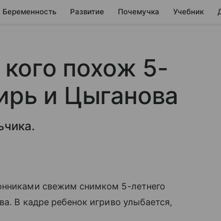
Беременность
Развитие
Почемучка
Учебник
а кого похож 5-
ирь и Цыганова
ьчика.
лонниками свежим снимком 5-летнего
ва. В кадре ребенок игриво улыбается,