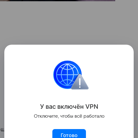
У вас включ
ён
V
P
N
Отключите, чтобы всё работало
ошениях Снигирь с Евгением Цыгановым.
Готово