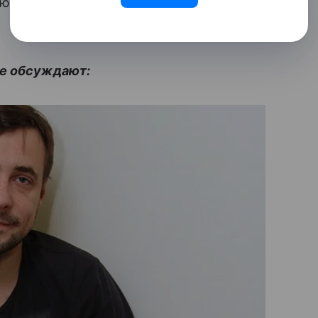
любленные эту информацию не
се обсуждают: