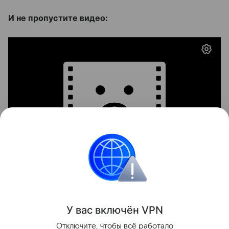
И не пропустите видео:
Образование
Школа
ЕГЭ
У вас включ
ён
V
P
N
Поделиться
Отключите, чтобы всё работало