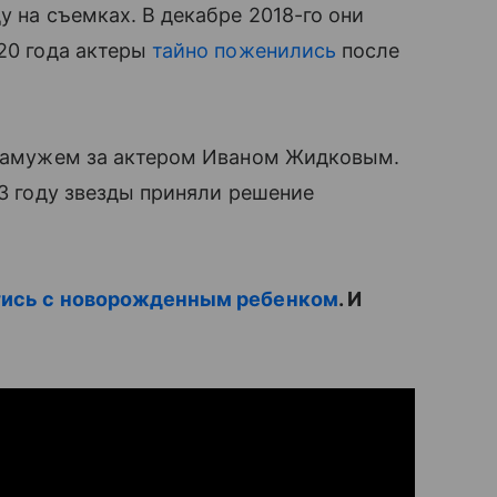
у на съемках. В декабре 2018-го они
020 года актеры
тайно поженились
после
а замужем за актером Иваном Жидковым.
13 году звезды приняли решение
̆тись с новорожденным ребенком
. И