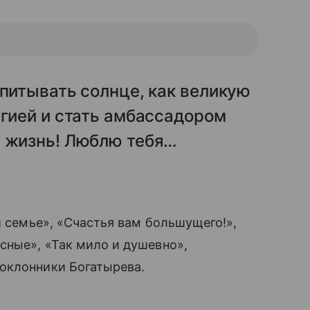
впитывать солнце, как великую
ргией и стать амбассадором
ю жизнь! Люблю тебя…
й семье», «Счастья вам большущего!»,
сные», «Так мило и душевно»,
поклонники Богатырева.