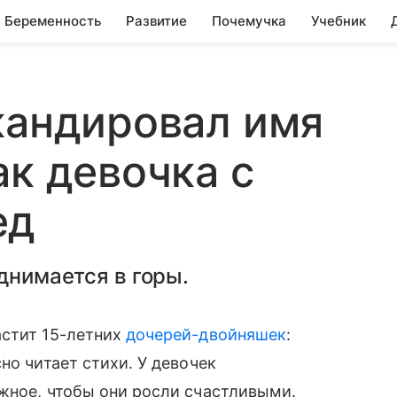
Беременность
Развитие
Почемучка
Учебник
кандировал имя
ак девочка с
ед
днимается в горы.
астит 15-летних
дочерей-двойняшек
:
но читает стихи. У девочек
жное, чтобы они росли счастливыми.