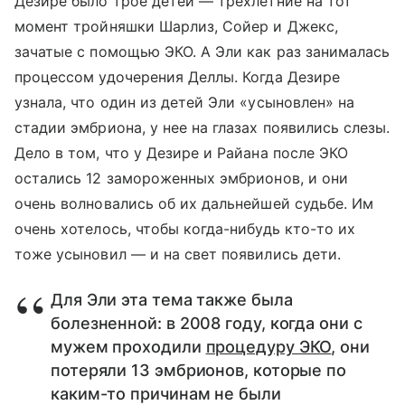
Дезире было трое детей — трехлетние на тот
момент тройняшки Шарлиз, Сойер и Джекс,
зачатые с помощью ЭКО. А Эли как раз занималась
процессом удочерения Деллы. Когда Дезире
узнала, что один из детей Эли «усыновлен» на
стадии эмбриона, у нее на глазах появились слезы.
Дело в том, что у Дезире и Райана после ЭКО
остались 12 замороженных эмбрионов, и они
очень волновались об их дальнейшей судьбе. Им
очень хотелось, чтобы когда-нибудь кто-то их
тоже усыновил — и на свет появились дети.
Для Эли эта тема также была
болезненной: в 2008 году, когда они с
мужем проходили
процедуру ЭКО
, они
потеряли 13 эмбрионов, которые по
каким-то причинам не были