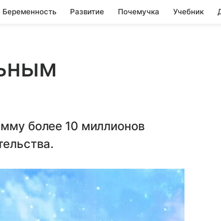
Беременность
Развитие
Почемучка
Учебник
льным
умму более 10 миллионов
тельства.