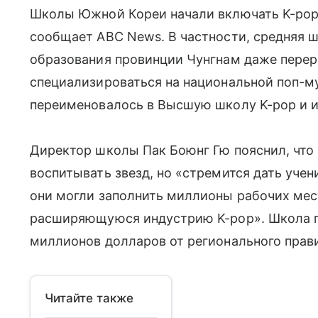
Школы Южной Кореи начали включать K-po
сообщает ABC News. В частности, средняя ш
образования провинции Чунгнам даже перер
специализироваться на национальной поп-му
переименовалось в Высшую школу K-pop и и
Директор школы Пак Боюнг Гю пояснил, что н
воспитывать звезд, но «стремится дать учен
они могли заполнить миллионы рабочих ме
расширяющуюся индустрию K-pop». Школа п
миллионов долларов от регионального прав
Читайте также