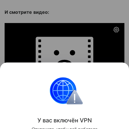
И смотрите видео:
Лето
События
У вас включ
ён
V
P
N
Поделиться