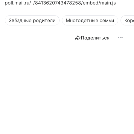
poll.mail.ru/-/8413620743478258/embed/main.js
Звёздные родители
Многодетные семьи
Кор
Поделиться