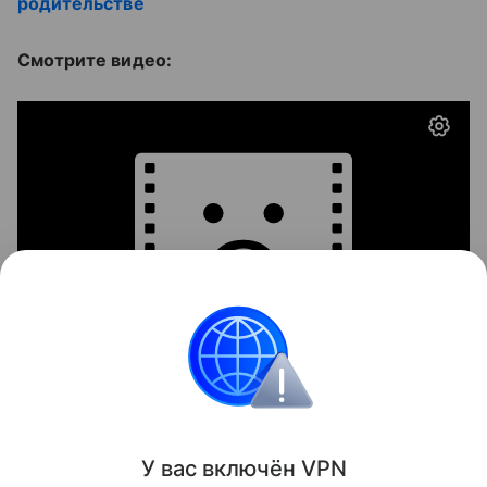
родительстве
Смотрите видео:
Воспитание
У вас включ
ён
V
P
N
Поделиться