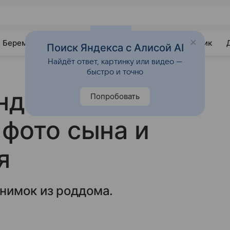
Беременность
Развитие
Почемучка
Учебник
Поиск Яндекса с Алисой AI
Найдёт ответ, картинку или видео —
быстро и точно
ндарчука
Попробовать
 фото сына и
я
нимок из роддома.