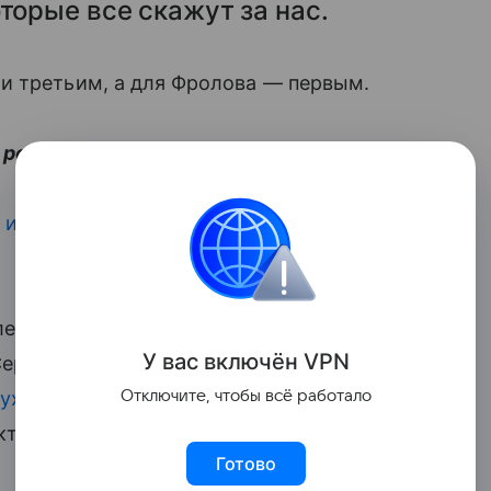
торые все скажут за нас.
и третьим, а для Фролова — первым.
 родителями в 2021 году:
е июля
, показав фото с заметно
летняя Маргарита и 7-летняя Вера — от
У вас включ
ён
V
P
N
ергеем. Пара сыграла свадьбу в 2012
ухи о расставании Сергея и Таты
Отключите, чтобы всё работало
, в
октябре 2020-го Мамиашвили
вышла
Готово