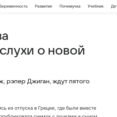
Беременность
Развитие
Почемучка
Учебник
Де
ва
слухи о новой
ж, рэпер Джиган, ждут пятого
сь из отпуска в Греции, где были вместе
 опубликовала снимок с дочками и сыном