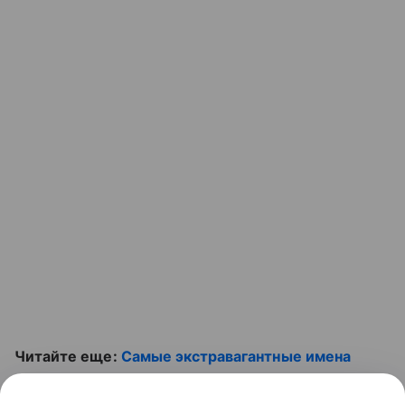
Читайте еще:
Самые экстравагантные имена
детей звезд
. И смотрите видео: