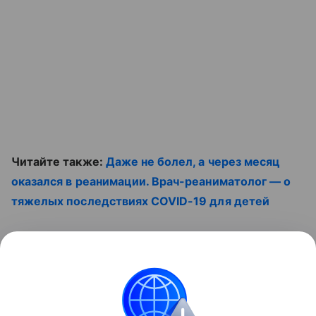
Читайте также:
Даже не болел, а через месяц
оказался в реанимации. Врач-реаниматолог — о
тяжелых последствиях COVID-19 для детей
Смотрите видео:
Контент недоступен