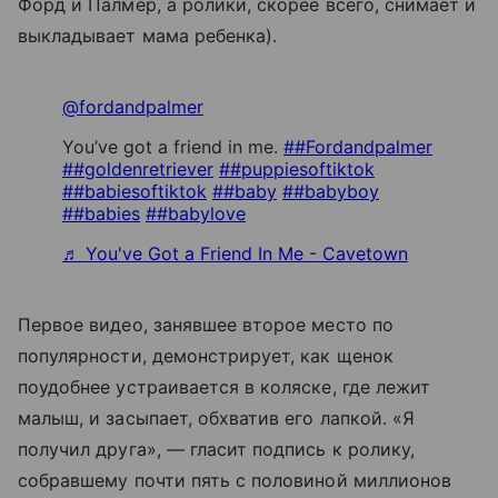
Форд и Палмер, а ролики, скорее всего, снимает и
выкладывает мама ребенка).
@fordandpalmer
You’ve got a friend in me.
##Fordandpalmer
##goldenretriever
##puppiesoftiktok
##babiesoftiktok
##baby
##babyboy
##babies
##babylove
♬ You've Got a Friend In Me - Cavetown
Первое видео, занявшее второе место по
популярности, демонстрирует, как щенок
поудобнее устраивается в коляске, где лежит
малыш, и засыпает, обхватив его лапкой. «Я
получил друга», — гласит подпись к ролику,
собравшему почти пять с половиной миллионов