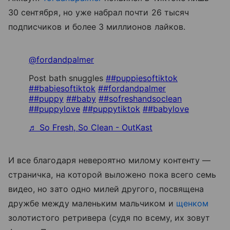
30 сентября, но уже набрал почти 26 тысяч
подписчиков и более 3 миллионов лайков.
@fordandpalmer
Post bath snuggles
##puppiesoftiktok
##babiesoftiktok
##fordandpalmer
##puppy
##baby
##sofreshandsoclean
##puppylove
##puppytiktok
##babylove
♬ So Fresh, So Clean - OutKast
И все благодаря невероятно милому контенту —
страничка, на которой выложено пока всего семь
видео, но зато одно милей другого, посвящена
дружбе между маленьким мальчиком и
щенком
золотистого ретривера (судя по всему, их зовут