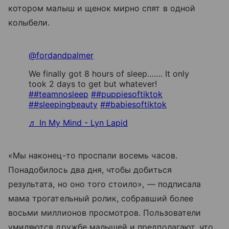
котором малыш и щенок мирно спят в одной
колыбели.
@fordandpalmer
We finally got 8 hours of sleep……. It only
took 2 days to get but whatever!
##teamnosleep
##puppiesoftiktok
##sleepingbeauty
##babiesoftiktok
♬ In My Mind - Lyn Lapid
«Мы наконец-то проспали восемь часов.
Понадобилось два дня, чтобы добиться
результата, но оно того стоило», — подписала
мама трогательный ролик, собравший более
восьми миллионов просмотров. Пользователи
умиляются дружбе малышей и предполагают, что